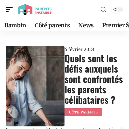
Bambin
Côté parents
News
Premier 
6 février 2023
Quels sont les
défis auxquels
sont confrontés
les parents
célibataires ?
CÔTÉ PARENTS