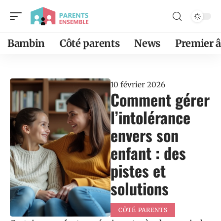
Bambin
Côté parents
News
Premier 
10 février 2026
Comment gérer
l’intolérance
envers son
enfant : des
pistes et
solutions
CÔTÉ PARENTS