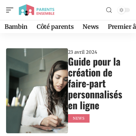
Bambin
Côté parents
News
Premier 
23 avril 2024
Guide pour la
création de
faire-part
personnalisés
en ligne
NEWS