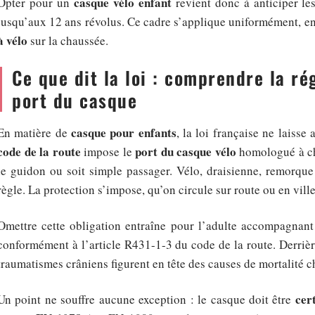
casque vélo enfant
Opter pour un
revient donc à anticiper les
jusqu’aux 12 ans révolus. Ce cadre s’applique uniformément, e
à vélo
sur la chaussée.
Ce que dit la loi : comprendre la ré
port du casque
casque pour enfants
En matière de
, la loi française ne laiss
code de la route
port du casque vélo
impose le
homologué à ch
le guidon ou soit simple passager. Vélo, draisienne, remorqu
règle. La protection s’impose, qu’on circule sur route ou en ville
Omettre cette obligation entraîne pour l’adulte accompagnan
conformément à l’article R431-1-3 du code de la route. Derrière 
traumatismes crâniens figurent en tête des causes de mortalité ch
cer
Un point ne souffre aucune exception : le casque doit être