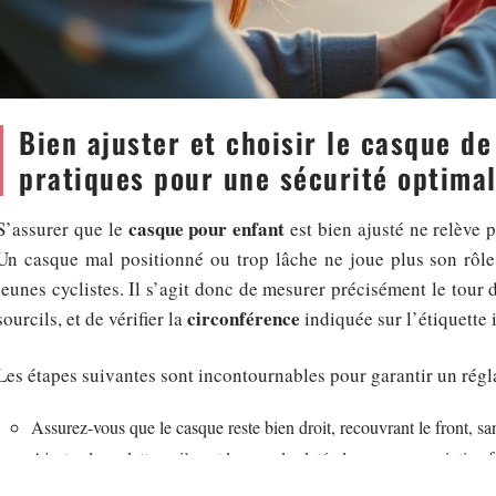
Bien ajuster et choisir le casque de
pratiques pour une sécurité optima
casque pour enfant
S’assurer que le
est bien ajusté ne relève p
Un casque mal positionné ou trop lâche ne joue plus son rôle 
jeunes cyclistes. Il s’agit donc de mesurer précisément le tour 
circonférence
sourcils, et de vérifier la
indiquée sur l’étiquette 
Les étapes suivantes sont incontournables pour garantir un régl
Assurez-vous que le casque reste bien droit, recouvrant le front, sa
Ajustez la molette arrière et les sangles latérales pour un maintien f
Veillez à ce que la jugulaire épouse correctement le menton, avec l’