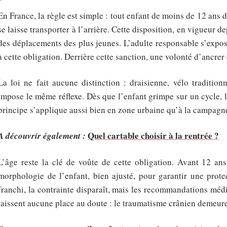
En France, la règle est simple : tout enfant de moins de 12 ans 
se laisse transporter à l’arrière. Cette disposition, en vigueur 
des déplacements des plus jeunes. L’adulte responsable s’expos
à cette obligation. Derrière cette sanction, une volonté d’ancrer 
La loi ne fait aucune distinction : draisienne, vélo traditio
impose le même réflexe. Dès que l’enfant grimpe sur un cycle, 
principe s’applique aussi bien en zone urbaine qu’à la campagn
Quel cartable choisir à la rentrée ?
A découvrir également :
L’âge reste la clé de voûte de cette obligation. Avant 12 an
morphologie de l’enfant, bien ajusté, pour garantir une prote
franchi, la contrainte disparaît, mais les recommandations médic
laissent aucune place au doute : le traumatisme crânien demeure