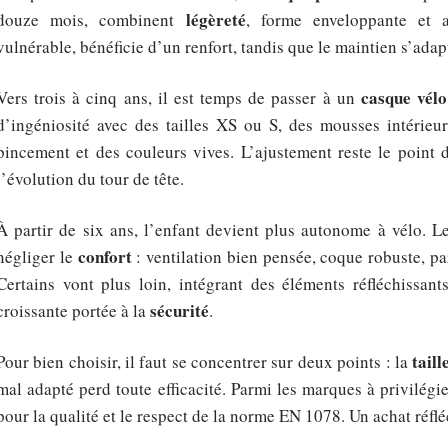
légèreté
douze mois, combinent
, forme enveloppante et a
vulnérable, bénéficie d’un renfort, tandis que le maintien s’adap
casque vélo
Vers trois à cinq ans, il est temps de passer à un
d’ingéniosité avec des tailles XS ou S, des mousses intérieure
pincement et des couleurs vives. L’ajustement reste le point 
l’évolution du tour de tête.
À partir de six ans, l’enfant devient plus autonome à vélo. L
confort
négliger le
: ventilation bien pensée, coque robuste, pa
Certains vont plus loin, intégrant des éléments réfléchissan
sécurité
croissante portée à la
.
tail
Pour bien choisir, il faut se concentrer sur deux points : la
mal adapté perd toute efficacité. Parmi les marques à privilég
pour la qualité et le respect de la norme EN 1078. Un achat réfléch