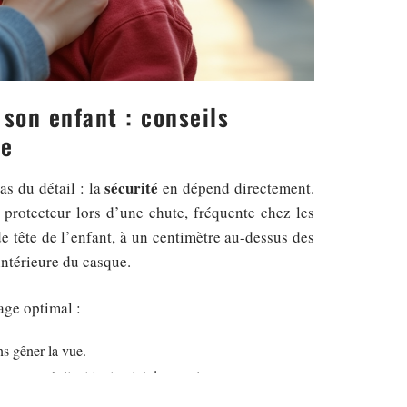
 son enfant : conseils
le
sécurité
as du détail : la
en dépend directement.
protecteur lors d’une chute, fréquente chez les
de tête de l’enfant, à un centimètre au-dessus des
intérieure du casque.
age optimal :
ns gêner la vue.
erme, en évitant tout point de pression.
espace d’un doigt entre la sangle et la peau.