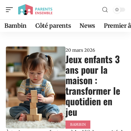
Bambin
Côté parents
News
Premier 
20 mars 2026
Jeux enfants 3
ans pour la
maison :
transformer le
quotidien en
jeu
BAMBIN