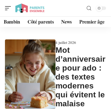
Bambin
Côté parents
News
Premier âge
4 juillet 2026
Mot
d’anniversair
e pour ado :
des textes
modernes
qui évitent le
malaise