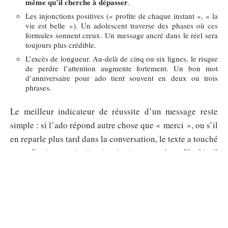
même qu’il cherche à dépasser
.
Les injonctions positives (« profite de chaque instant », « la
vie est belle »). Un adolescent traverse des phases où ces
formules sonnent creux. Un message ancré dans le réel sera
toujours plus crédible.
L’excès de longueur. Au-delà de cinq ou six lignes, le risque
de perdre l’attention augmente fortement. Un bon mot
d’anniversaire pour ado tient souvent en deux ou trois
phrases.
Le meilleur indicateur de réussite d’un message reste
simple : si l’ado répond autre chose que « merci », ou s’il
en reparle plus tard dans la conversation, le texte a touché
Un détail
juste. Pas besoin de chercher la phrase parfaite.
vrai vaut toujours mieux qu’une belle formule vide.
Sommaire